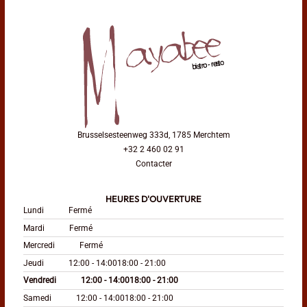
Brusselsesteenweg 333d, 1785 Merchtem
+32 2 460 02 91
Contacter
HEURES D'OUVERTURE
Lundi
Fermé
Mardi
Fermé
Mercredi
Fermé
Jeudi
12:00 - 14:00
18:00 - 21:00
Vendredi
12:00 - 14:00
18:00 - 21:00
Samedi
12:00 - 14:00
18:00 - 21:00